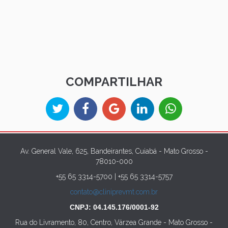
COMPARTILHAR
Av. General Vale, 625, Bandeirantes, Cuiabá - Mato Grosso -
78010-000
+55 65 3314-5700 | +55 65 3314-5757
contato@cliniprevmt.com.br
CNPJ:
04.145.176/0001-92
Rua do Livramento, 80, Centro, Várzea Grande - Mato Grosso -